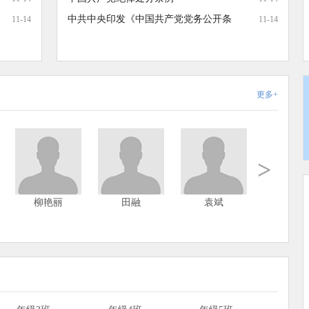
中共中央印发《中国共产党党务公开条
11-14
11-14
更多+
>
柳艳丽
田融
袁斌
袁超