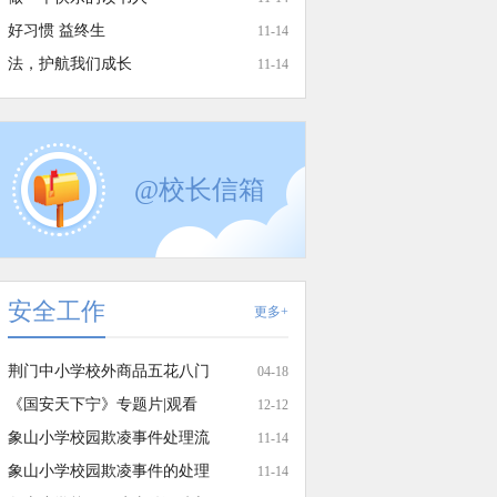
好习惯 益终生
11-14
法，护航我们成长
11-14
@校长信箱
安全工作
更多+
越
吴梦雅
张莉
张文
荆门中小学校外商品五花八门
04-18
《国安天下宁》专题片|观看
12-12
象山小学校园欺凌事件处理流
11-14
象山小学校园欺凌事件的处理
11-14