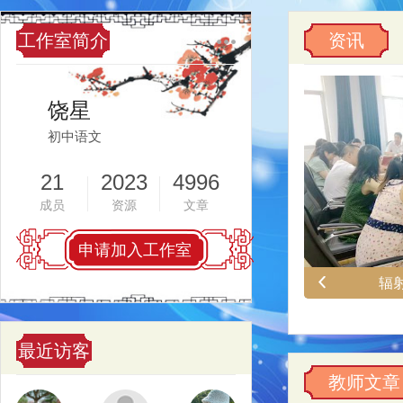
工作室简介
资讯
饶星
初中语文
21
2023
4996
成员
资源
文章
2019
最近访客
教师文章